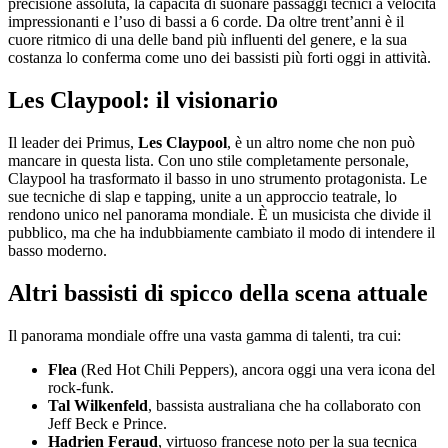
precisione assoluta, la capacità di suonare passaggi tecnici a velocità
impressionanti e l’uso di bassi a 6 corde. Da oltre trent’anni è il
cuore ritmico di una delle band più influenti del genere, e la sua
costanza lo conferma come uno dei bassisti più forti oggi in attività.
Les Claypool: il visionario
Il leader dei Primus,
Les Claypool
, è un altro nome che non può
mancare in questa lista. Con uno stile completamente personale,
Claypool ha trasformato il basso in uno strumento protagonista. Le
sue tecniche di slap e tapping, unite a un approccio teatrale, lo
rendono unico nel panorama mondiale. È un musicista che divide il
pubblico, ma che ha indubbiamente cambiato il modo di intendere il
basso moderno.
Altri bassisti di spicco della scena attuale
Il panorama mondiale offre una vasta gamma di talenti, tra cui:
Flea
(Red Hot Chili Peppers), ancora oggi una vera icona del
rock-funk.
Tal Wilkenfeld
, bassista australiana che ha collaborato con
Jeff Beck e Prince.
Hadrien Feraud
, virtuoso francese noto per la sua tecnica