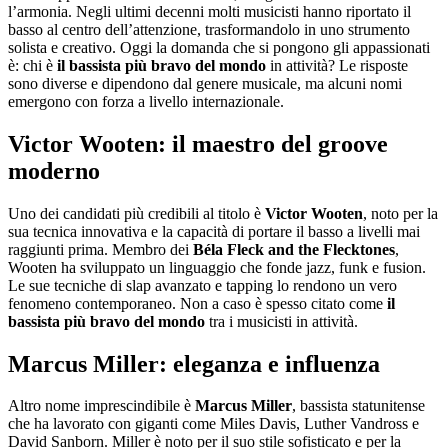
l’armonia. Negli ultimi decenni molti musicisti hanno riportato il
basso al centro dell’attenzione, trasformandolo in uno strumento
solista e creativo. Oggi la domanda che si pongono gli appassionati
è: chi è
il bassista più bravo del mondo
in attività? Le risposte
sono diverse e dipendono dal genere musicale, ma alcuni nomi
emergono con forza a livello internazionale.
Victor Wooten: il maestro del groove
moderno
Uno dei candidati più credibili al titolo è
Victor Wooten
, noto per la
sua tecnica innovativa e la capacità di portare il basso a livelli mai
raggiunti prima. Membro dei
Béla Fleck and the Flecktones
,
Wooten ha sviluppato un linguaggio che fonde jazz, funk e fusion.
Le sue tecniche di slap avanzato e tapping lo rendono un vero
fenomeno contemporaneo. Non a caso è spesso citato come
il
bassista più bravo del mondo
tra i musicisti in attività.
Marcus Miller: eleganza e influenza
Altro nome imprescindibile è
Marcus Miller
, bassista statunitense
che ha lavorato con giganti come Miles Davis, Luther Vandross e
David Sanborn. Miller è noto per il suo stile sofisticato e per la