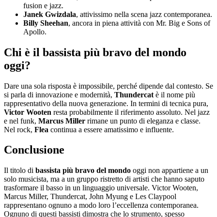
fusion e jazz.
Janek Gwizdala
, attivissimo nella scena jazz contemporanea.
Billy Sheehan
, ancora in piena attività con Mr. Big e Sons of
Apollo.
Chi è il bassista più bravo del mondo
oggi?
Dare una sola risposta è impossibile, perché dipende dal contesto. Se
si parla di innovazione e modernità,
Thundercat
è il nome più
rappresentativo della nuova generazione. In termini di tecnica pura,
Victor Wooten
resta probabilmente il riferimento assoluto. Nel jazz
e nel funk,
Marcus Miller
rimane un punto di eleganza e classe.
Nel rock,
Flea
continua a essere amatissimo e influente.
Conclusione
Il titolo di
bassista più bravo del mondo
oggi non appartiene a un
solo musicista, ma a un gruppo ristretto di artisti che hanno saputo
trasformare il basso in un linguaggio universale. Victor Wooten,
Marcus Miller, Thundercat, John Myung e Les Claypool
rappresentano ognuno a modo loro l’eccellenza contemporanea.
Ognuno di questi bassisti dimostra che lo strumento, spesso