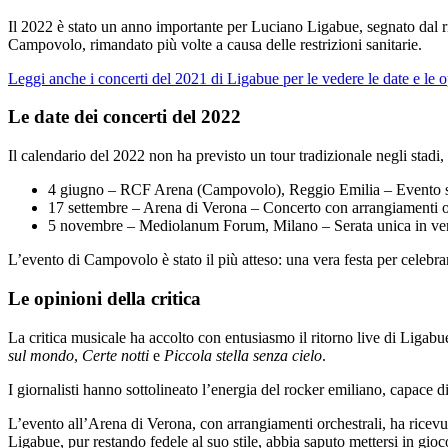
Il 2022 è stato un anno importante per Luciano Ligabue, segnato dal rit
Campovolo, rimandato più volte a causa delle restrizioni sanitarie.
Leggi anche i concerti del 2021 di Ligabue per le vedere le date e le op
Le date dei concerti del 2022
Il calendario del 2022 non ha previsto un tour tradizionale negli stadi, 
4 giugno – RCF Arena (Campovolo), Reggio Emilia – Evento 
17 settembre – Arena di Verona – Concerto con arrangiamenti o
5 novembre – Mediolanum Forum, Milano – Serata unica in ver
L’evento di Campovolo è stato il più atteso: una vera festa per celebrare
Le opinioni della critica
La critica musicale ha accolto con entusiasmo il ritorno live di Ligabu
sul mondo
,
Certe notti
e
Piccola stella senza cielo
.
I giornalisti hanno sottolineato l’energia del rocker emiliano, capace d
L’evento all’Arena di Verona, con arrangiamenti orchestrali, ha ricevut
Ligabue, pur restando fedele al suo stile, abbia saputo mettersi in gioc